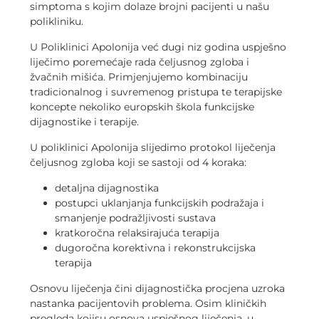
simptoma s kojim dolaze brojni pacijenti u našu
polikliniku.
U Poliklinici Apolonija već dugi niz godina uspješno
liječimo poremećaje rada čeljusnog zgloba i
žvačnih mišića. Primjenjujemo kombinaciju
tradicionalnog i suvremenog pristupa te terapijske
koncepte nekoliko europskih škola funkcijske
dijagnostike i terapije.
U poliklinici Apolonija slijedimo protokol liječenja
čeljusnog zgloba koji se sastoji od 4 koraka:
detaljna dijagnostika
postupci uklanjanja funkcijskih podražaja i
smanjenje podražljivosti sustava
kratkoročna relaksirajuća terapija
dugoročna korektivna i rekonstrukcijska
terapija
Osnovu liječenja čini dijagnostička procjena uzroka
nastanka pacijentovih problema. Osim kliničkih
pregleda kojisu osnova uspješnog liječenja, u