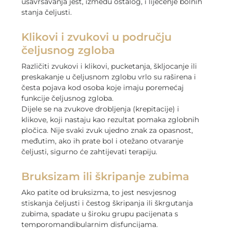
usavršavanja jest, između ostalog, i liječenje bolnih
stanja čeljusti.
Klikovi i zvukovi u području
čeljusnog zgloba
Različiti zvukovi i klikovi, pucketanja, škljocanje ili
preskakanje u čeljusnom zglobu vrlo su raširena i
česta pojava kod osoba koje imaju poremećaj
funkcije čeljusnog zgloba.
Dijele se na zvukove drobljenja (krepitacije) i
klikove, koji nastaju kao rezultat pomaka zglobnih
pločica. Nije svaki zvuk ujedno znak za opasnost,
međutim, ako ih prate bol i otežano otvaranje
čeljusti, sigurno će zahtijevati terapiju.
Bruksizam ili škripanje zubima
Ako patite od bruksizma, to jest nesvjesnog
stiskanja čeljusti i čestog škripanja ili škrgutanja
zubima, spadate u široku grupu pacijenata s
temporomandibularnim disfuncijama.