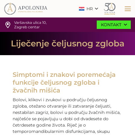
HR
Varšavska ulica 10,
KONTAKT
Zagreb centar
Liječenje čeljusnog zgloba
Simptomi i znakovi poremećaja
funkcije čeljusnog zgloba i
žvačnih mišića
Bolovi, klikovi i zvukovi u području čeljusnog
zgloba, otežano otvaranje ili zatvaranje čeljusti,
nestabilan zagriz, bolovi u području žvačnih mišića,
najčešće se pojavljuju u dobi od dvadesete do
četrdesete godine života. Riječ je o
temporomandibularnim disfunkcijama, skupu