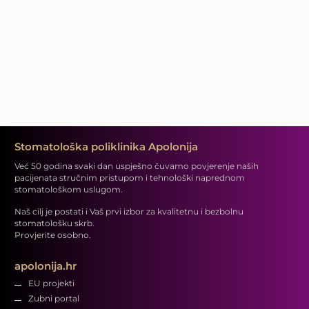
Stomatološka poliklinika Apolonija
Već 50 godina svaki dan uspješno čuvamo povjerenje naših
pacijenata stručnim pristupom i tehnološki naprednom
stomatološkom uslugom.
Naš cilj je postati i Vaš prvi izbor za kvalitetnu i bezbolnu
stomatološku skrb.
Provjerite osobno.
apolonija.hr
EU projekti
Zubni portal