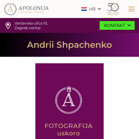
HR
Varšavska ulica 10,
KONTAKT
Zagreb centar
Andrii Shpachenko