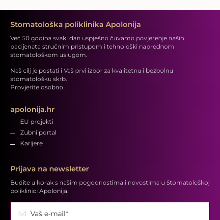
Stomatološka poliklinika Apolonija
Već 50 godina svaki dan uspješno čuvamo povjerenje naših
pacijenata stručnim pristupom i tehnološki naprednom
stomatološkom uslugom.
Naš cilj je postati i Vaš prvi izbor za kvalitetnu i bezbolnu
stomatološku skrb.
Provjerite osobno.
apolonija.hr
EU projekti
Zubni portal
Karijere
Prijava na newsletter
Budite u korak s našim pogodnostima i novostima u Stomatološkoj
poliklinici Apolonija.
Vaš e-mail*