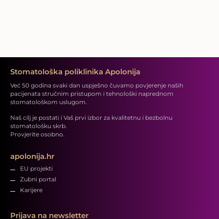
Stomatološka poliklinika Apolonija
Već 50 godina svaki dan uspješno čuvamo povjerenje naših
pacijenata stručnim pristupom i tehnološki naprednom
stomatološkom uslugom.
Naš cilj je postati i Vaš prvi izbor za kvalitetnu i bezbolnu
stomatološku skrb.
Provjerite osobno.
apolonija.hr
EU projekti
Zubni portal
Karijere
Prijava na newsletter