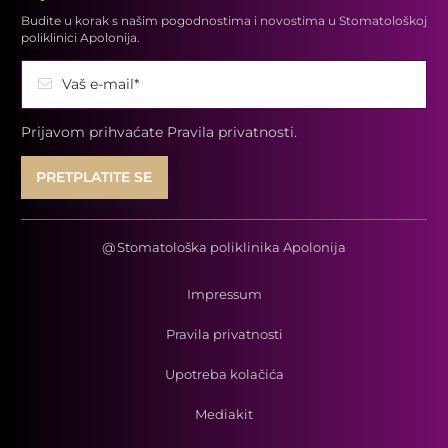
Budite u korak s našim pogodnostima i novostima u Stomatološkoj
poliklinici Apolonija.
Vaš e-mail*
Prijavom prihvaćate
Pravila privatnosti.
@
Stomatološka poliklinika Apolonija
Impressum
Pravila privatnosti
Upotreba kolačića
Mediakit