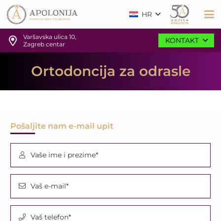
HR
Varšavska ulica 10,
KONTAKT
Zagreb centar
Ortodoncija za odrasle
Pošaljite nam e-mail upit
Vaše ime i prezime*
Vaš e-mail*
Vaš telefon*