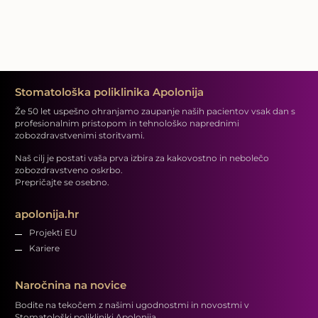
Stomatološka poliklinika Apolonija
Že 50 let uspešno ohranjamo zaupanje naših pacientov vsak dan s
profesionalnim pristopom in tehnološko naprednimi
zobozdravstvenimi storitvami.
Naš cilj je postati vaša prva izbira za kakovostno in nebolečo
zobozdravstveno oskrbo.
Prepričajte se osebno.
apolonija.hr
Projekti EU
Kariere
Naročnina na novice
Bodite na tekočem z našimi ugodnostmi in novostmi v
Stomatološki polikliniki Apolonija.