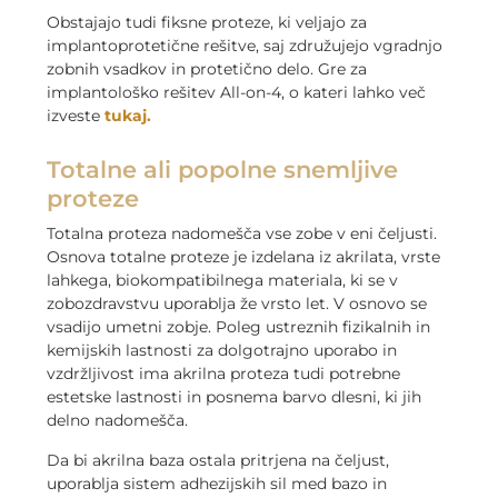
Obstajajo tudi
fiksne proteze, ki veljajo za
implantoprotetične rešitve, saj združujejo vgradnjo
zobnih vsadkov in protetično delo. Gre za
implantološko rešitev All-on-4, o kateri lahko več
izveste
tukaj.
Totalne ali popolne snemljive
proteze
Totalna proteza nadomešča vse zobe v eni čeljusti.
Osnova totalne proteze je izdelana iz akrilata, vrste
lahkega, biokompatibilnega materiala, ki se v
zobozdravstvu uporablja že vrsto let. V osnovo se
vsadijo umetni zobje. Poleg ustreznih fizikalnih in
kemijskih lastnosti za dolgotrajno uporabo in
vzdržljivost ima akrilna proteza tudi potrebne
estetske lastnosti in posnema barvo dlesni, ki jih
delno nadomešča.
Da bi akrilna baza ostala pritrjena na čeljust,
uporablja sistem adhezijskih sil med bazo in