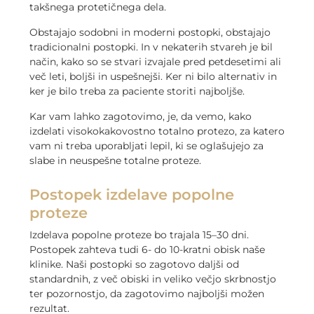
takšnega protetičnega dela.
Obstajajo sodobni in moderni postopki, obstajajo
tradicionalni postopki. In v nekaterih stvareh je bil
način, kako so se stvari izvajale pred petdesetimi ali
več leti, boljši in uspešnejši. Ker ni bilo alternativ in
ker je bilo treba za paciente storiti najboljše.
Kar vam lahko zagotovimo, je, da vemo, kako
izdelati visokokakovostno totalno protezo, za katero
vam ni treba uporabljati lepil, ki se oglašujejo za
slabe in neuspešne totalne proteze.
Postopek izdelave popolne
proteze
Izdelava popolne proteze bo trajala 15–30 dni.
Postopek zahteva tudi 6- do 10-kratni obisk naše
klinike. Naši postopki so zagotovo daljši od
standardnih, z več obiski in veliko večjo skrbnostjo
ter pozornostjo, da zagotovimo najboljši možen
rezultat.