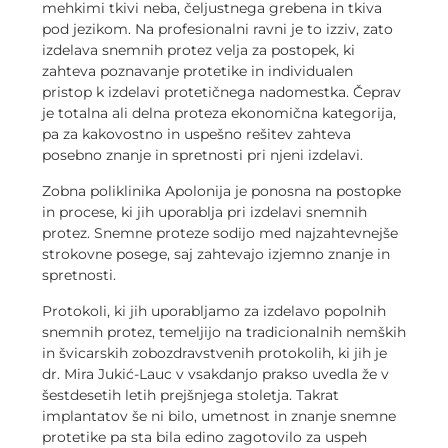
mehkimi tkivi neba, čeljustnega grebena in tkiva
pod jezikom. Na profesionalni ravni je to izziv, zato
izdelava snemnih protez velja za postopek, ki
zahteva poznavanje protetike in individualen
pristop k izdelavi protetičnega nadomestka. Čeprav
je totalna ali delna proteza ekonomična kategorija,
pa za kakovostno in uspešno rešitev zahteva
posebno znanje in spretnosti pri njeni izdelavi.
Zobna poliklinika Apolonija je ponosna na postopke
in procese, ki jih uporablja pri izdelavi snemnih
protez. Snemne proteze sodijo med najzahtevnejše
strokovne posege, saj zahtevajo izjemno znanje in
spretnosti.
Protokoli, ki jih uporabljamo za izdelavo popolnih
snemnih protez, temeljijo na tradicionalnih nemških
in švicarskih zobozdravstvenih protokolih, ki jih je
dr. Mira Jukić-Lauc v vsakdanjo prakso uvedla že v
šestdesetih letih prejšnjega stoletja. Takrat
implantatov še ni bilo, umetnost in znanje snemne
protetike pa sta bila edino zagotovilo za uspeh