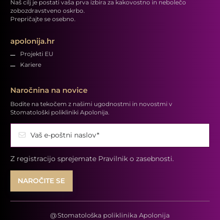
Naš cilj je postati vaša prva izbira za kakovostno in nebolečo
zobozdravstveno oskrbo.
Prepričajte se osebno.
apolonija.hr
Projekti EU
Kariere
Naročnina na novice
Bodite na tekočem z našimi ugodnostmi in novostmi v
Stomatološki polikliniki Apolonija.
Vaš e-poštni naslov*
Z registracijo sprejemate
Pravilnik o zasebnosti.
@
Stomatološka poliklinika Apolonija