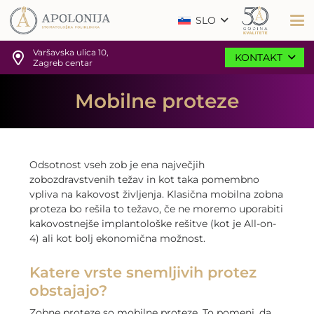
SLO
Varšavska ulica 10,
KONTAKT
Zagreb centar
Mobilne proteze
Odsotnost vseh zob je ena največjih
zobozdravstvenih težav in kot taka pomembno
vpliva na kakovost življenja. Klasična mobilna zobna
proteza bo rešila to težavo, če ne moremo uporabiti
kakovostnejše implantološke rešitve (kot je All-on-
4) ali kot bolj ekonomična možnost.
Katere vrste snemljivih protez
obstajajo?
Zobne proteze so mobilne proteze. To pomeni, da