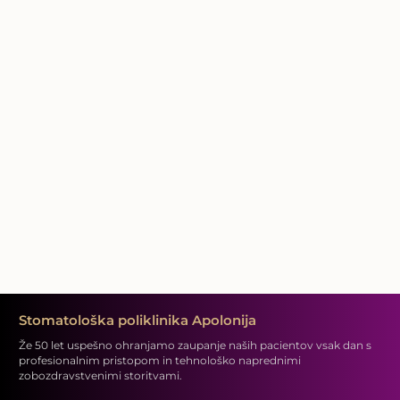
Stomatološka poliklinika Apolonija
Že 50 let uspešno ohranjamo zaupanje naših pacientov vsak dan s
profesionalnim pristopom in tehnološko naprednimi
zobozdravstvenimi storitvami.