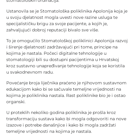
stomatoloških ordinacija.
Ustanovila se je Stomatološka poliklinika Apolonija koja je
u svoju djelatnost mogla uvesti nove razine usluga te
specijalističku brigu za svoje pacijente, a kojih je,
zahvaljujući dobroj reputaciji bivalo sve više.
To je omogućilo Stomatološkoj poliklinici Apolonija razvoj
i širenje djelatnosti zadržavajući pri tome, principe na
kojima je nastala. Počeci digitalne tehnologije u
stomatologiji bili su dostupni pacijentima u Hrvatskoj
kroz sustavno unapređivanje tehnologije koja se koristila
u svakodnevnom radu.
Povećanje broja liječnika praćeno je njihovom sustavnom
edukacijom kako bi se sačuvale temeljne vrijednosti na
kojima je poliklinika nastala. Rast poliklinike bio je i ostao
organski.
U proteklih nekoliko godina poliklinika je prošla kroz
transformaciju sustava kako bi mogla odgovoriti na nove
izazove i potrebe današnjice i kako bi mogla zadržati
temeljne vrijednosti na kojima je nastala.