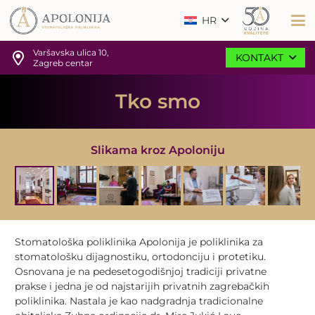
HR
Varšavska ulica 10,
KONTAKT
Zagreb centar
Tko smo
Slikama kroz Apoloniju
Stomatološka poliklinika Apolonija je poliklinika za
stomatološku dijagnostiku, ortodonciju i protetiku.
Osnovana je na pedesetogodišnjoj tradiciji privatne
prakse i jedna je od najstarijih privatnih zagrebačkih
poliklinika. Nastala je kao nadgradnja tradicionalne