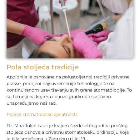
Pola stoljeća tradicije
Apolonija je osnovana na polustoljetnoj tradiciji privatne
prakse, primjeni najsuvremenije tehnologije te na
kontinuiranom usavršavanju svih grana stomatologije. To
su temelji na kojima i danas gradimo i sustavno
unapređujemo naš rad.
Počeci stomatološke djelatnosti
Dr. Mira Jukić Lauc je krajem šezdesetih godina prošlog
stoljeća osnovala privatnu stomatološku ordinaciju koja
je bila smještena u Zagrebu u Ilici 19.