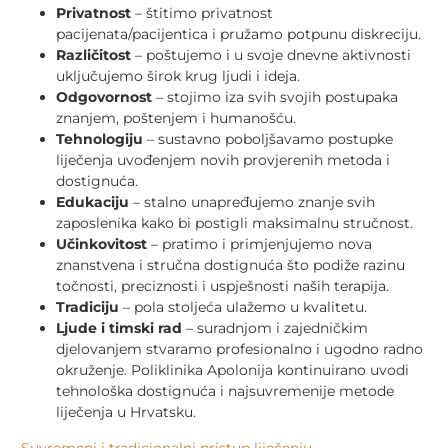
Privatnost
– štitimo privatnost
pacijenata/pacijentica i pružamo potpunu diskreciju.
Različitost
– poštujemo i u svoje dnevne aktivnosti
uključujemo širok krug ljudi i ideja.
Odgovornost
– stojimo iza svih svojih postupaka
znanjem, poštenjem i humanošću.
Tehnologiju
– sustavno poboljšavamo postupke
liječenja uvođenjem novih provjerenih metoda i
dostignuća.
Edukaciju
– stalno unapređujemo znanje svih
zaposlenika kako bi postigli maksimalnu stručnost.
Učinkovitost
– pratimo i primjenjujemo nova
znanstvena i stručna dostignuća što podiže razinu
točnosti, preciznosti i uspješnosti naših terapija.
Tradiciju
– pola stoljeća ulažemo u kvalitetu.
Ljude i timski rad
– suradnjom i zajedničkim
djelovanjem stvaramo profesionalno i ugodno radno
okruženje. Poliklinika Apolonija kontinuirano uvodi
tehnološka dostignuća i najsuvremenije metode
liječenja u Hrvatsku.
Suvremeni i tradicionalni pristup liječenju