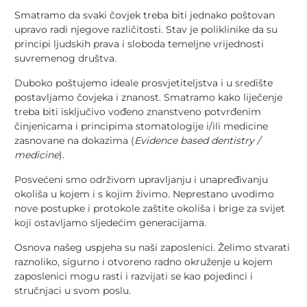
Smatramo da svaki čovjek treba biti jednako poštovan
upravo radi njegove različitosti. Stav je poliklinike da su
principi ljudskih prava i sloboda temeljne vrijednosti
suvremenog društva.
Duboko poštujemo ideale prosvjetiteljstva i u središte
postavljamo čovjeka i znanost. Smatramo kako liječenje
treba biti isključivo vođeno znanstveno potvrđenim
činjenicama i principima stomatologije i/ili medicine
zasnovane na dokazima (
Evidence based dentistry /
medicine
).
Posvećeni smo održivom upravljanju i unapređivanju
okoliša u kojem i s kojim živimo. Neprestano uvodimo
nove postupke i protokole zaštite okoliša i brige za svijet
koji ostavljamo sljedećim generacijama.
Osnova našeg uspjeha su naši zaposlenici. Želimo stvarati
raznoliko, sigurno i otvoreno radno okruženje u kojem
zaposlenici mogu rasti i razvijati se kao pojedinci i
stručnjaci u svom poslu.