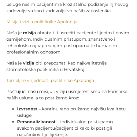
usluge našim pacijentima kroz stalno podizanje njihovog
zadovoljstva kao i zadovoljstva naših zaposlenika.
Misija i vizija poliklinike Apolonija
Naša je
misija
ohrabriti i usrećiti pacijente lijepim i novim
osmijehom. Individualnim pristupom, znanstveno i
tehnološki najnaprednijim postupcima te humanim i
profesionalnim odnosom.
Naša je
vizija
biti prepoznati kao najkvalitetnija
stomatološka poliklinika u Hrvatskoj.
Temeljne vrijednosti poliklinike Apolonija
Poštujući našu misiju i viziju usmjereni smo na korisnike
naših usluga, a to postižemo kroz:
Izvrsnost
– kontinuirano pružamo najvišu kvalitetu
usluge.
Personaliziranost
– individualno pristupamo
svakom pacijentu/pacijentici kako bi postigli
najučinkovitije liječenje.