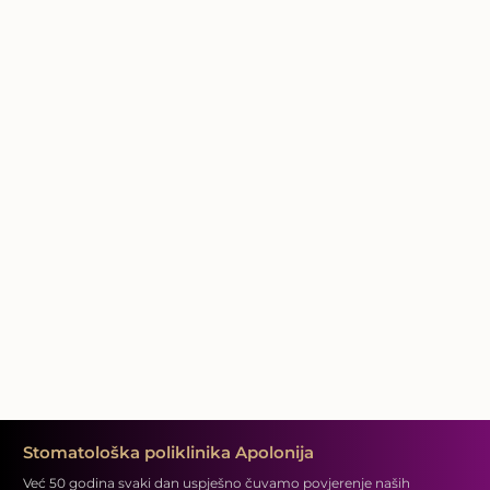
Stomatološka poliklinika Apolonija
Već 50 godina svaki dan uspješno čuvamo povjerenje naših