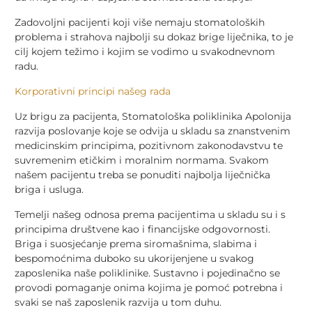
Zadovoljni pacijenti koji više nemaju stomatoloških
problema i strahova najbolji su dokaz brige liječnika, to je
cilj kojem težimo i kojim se vodimo u svakodnevnom
radu.
Korporativni principi našeg rada
Uz brigu za pacijenta, Stomatološka poliklinika Apolonija
razvija poslovanje koje se odvija u skladu sa znanstvenim
medicinskim principima, pozitivnom zakonodavstvu te
suvremenim etičkim i moralnim normama. Svakom
našem pacijentu treba se ponuditi najbolja liječnička
briga i usluga.
Temelji našeg odnosa prema pacijentima u skladu su i s
principima društvene kao i financijske odgovornosti.
Briga i suosjećanje prema siromašnima, slabima i
bespomoćnima duboko su ukorijenjene u svakog
zaposlenika naše poliklinike. Sustavno i pojedinačno se
provodi pomaganje onima kojima je pomoć potrebna i
svaki se naš zaposlenik razvija u tom duhu.