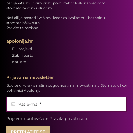
pacijenata stručnim pristupom i tehnološki naprednom
stomatološkom uslugom.
Naš cilj je postati i Vaš prvi izbor za kvalitetnu i bezbolnu
stomatološku skrb.
Provjerite osobno.
apolonija.hr
EU projekti
Zubni portal
Karijere
Prijava na newsletter
Budite u korak s našim pogodnostima i novostima u Stomatološkoj
poliklinici Apolonija.
Vaš e-mail*
Prijavom prihvaćate
Pravila privatnosti.