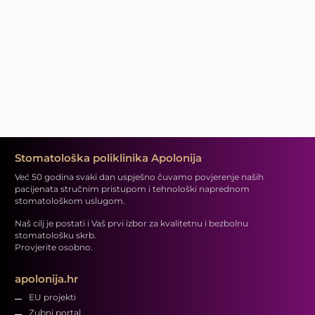
Stomatološka poliklinika Apolonija
Već 50 godina svaki dan uspješno čuvamo povjerenje naših
pacijenata stručnim pristupom i tehnološki naprednom
stomatološkom uslugom.
Naš cilj je postati i Vaš prvi izbor za kvalitetnu i bezbolnu
stomatološku skrb.
Provjerite osobno.
apolonija.hr
EU projekti
Zubni portal