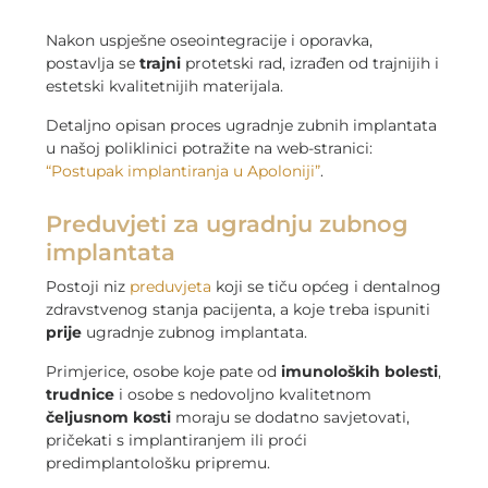
Nakon uspješne oseointegracije i oporavka,
postavlja se
trajni
protetski rad, izrađen od trajnijih i
estetski kvalitetnijih materijala.
Detaljno opisan proces ugradnje zubnih implantata
u našoj poliklinici potražite na web-stranici:
“Postupak implantiranja u Apoloniji”
.
Preduvjeti za ugradnju zubnog
implantata
Postoji niz
preduvjeta
koji se tiču općeg i dentalnog
zdravstvenog stanja pacijenta, a koje treba ispuniti
prije
ugradnje zubnog implantata.
Primjerice, osobe koje pate od
imunoloških bolesti
,
trudnice
i osobe s nedovoljno kvalitetnom
čeljusnom kosti
moraju se dodatno savjetovati,
pričekati s implantiranjem ili proći
predimplantološku pripremu.