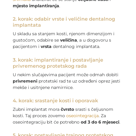
mjesto implantiranja
.
2. korak: odabir vrste i veličine dentalnog
implantata
U skladu sa stanjem kosti, njenom dimenzijom i
gustoćom, odabire se
veličina
, a u dogovoru s
pacijentom i
vrsta
dentalnog implantata.
3. korak: implantiranje i postavljanje
privremenog protetskog rada
U nekim slučajevima pacijent može odmah dobiti
privremeni
protetski rad te uz određeni oprez jesti
mekše i usitnjene namirnice.
4. korak: srastanje kosti i oporavak
Zubni implantat mora
čvrsto
srasti s čeljusnom
kosti. Taj proces zovemo
oseointegracija
. Za
oseointegraciju bit će potrebno
od 3 do 6 mjeseci
.
5. korak: postavljanje trajnog protetskog