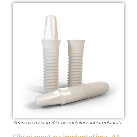
Straumann keramički, bezmetalni zubni implantati.
Fiksni most na implantatima, All-