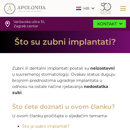
HR
Varšavska ulica 10,
KONTAKT
Zagreb centar
Što su zubni implantati?
Zubni ili dentalni implantati postali su
neizostavni
u suvremenoj stomatologiji. Ovakav status duguju
brojnim prednostima ugradnje implantata u
odnosu na ostale načine rješavanja
nedostatka
zubi
.
Što ćete doznati u ovom članku?
U ovom članku pročitajte o sljedećim temama:
Što je zubni implantat?