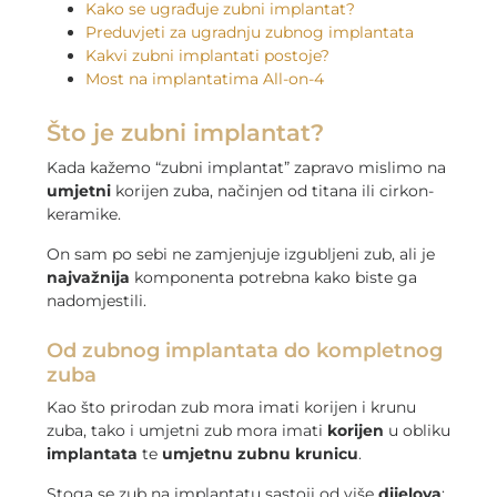
Kako se ugrađuje zubni implantat?
Preduvjeti za ugradnju zubnog implantata
Kakvi zubni implantati postoje?
Most na implantatima All-on-4
Što je zubni implantat?
Kada kažemo “zubni implantat” zapravo mislimo na
umjetni
korijen zuba, načinjen od titana ili cirkon-
keramike.
On sam po sebi ne zamjenjuje izgubljeni zub, ali je
najvažnija
komponenta potrebna kako biste ga
nadomjestili.
Od zubnog implantata do kompletnog
zuba
Kao što prirodan zub mora imati korijen i krunu
zuba, tako i umjetni zub mora imati
korijen
u obliku
implantata
te
umjetnu zubnu krunicu
.
Stoga se zub na implantatu sastoji od više
dijelova
: