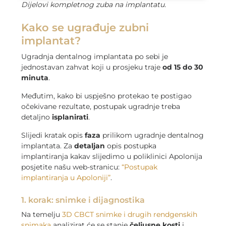
Dijelovi kompletnog zuba na implantatu.
Kako se ugrađuje zubni
implantat?
Ugradnja dentalnog implantata po sebi je
jednostavan zahvat koji u prosjeku traje
od 15 do 30
minuta
.
Međutim, kako bi uspješno protekao te postigao
očekivane rezultate, postupak ugradnje treba
detaljno
isplanirati
.
Slijedi kratak opis
faza
prilikom ugradnje dentalnog
implantata. Za
detaljan
opis postupka
implantiranja kakav slijedimo u poliklinici Apolonija
posjetite našu web-stranicu:
“Postupak
implantiranja u Apoloniji”
.
1. korak: snimke i dijagnostika
Na temelju
3D CBCT snimke i drugih rendgenskih
snimaka
analizirat će se stanje
čeljusne kosti
i