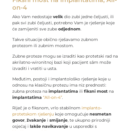
on-4
Ako Vam nedostaje
velik
dio zubi jedne čeljusti, ili
pak svi zubi čeljusti, potrebno Vam je rješenje koje
će zamijeniti sve zube
odjednom
.
Takve situacije obično rješavamo zubnom
protezom ili zubnim mostom.
Zubne proteze mogu se izraditi kao protetski rad na
akrilatno-wironitnoj bazi koji pacijent sâm može
izvaditi i vratiti u usta.
Međutim, postoji i implantološko rješenje koje u
odnosu na klasičnu protezu ima niz prednosti:
zubna proteza na
implantatima
ili
fiksni most
na
implantatima
“All-on-4”
.
Riječ je o fiksnom, vrlo stabilnom
implanto-
protetskom rješenju
koje omogućuje
nesmetan
govor
,
žvakanje
i
smijanje
, te ukupno prirodniji
osjećaj i
lakše navikavanje
u usporedbi s