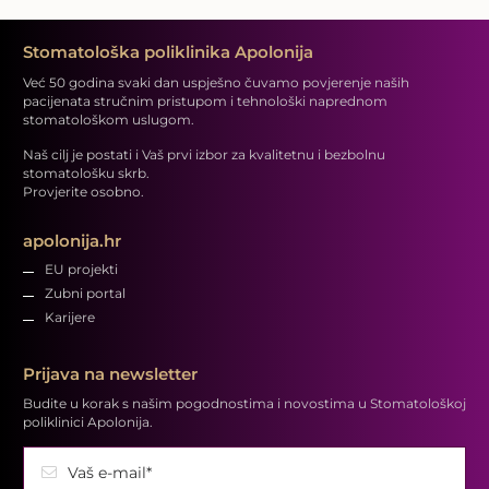
Stomatološka poliklinika Apolonija
Već 50 godina svaki dan uspješno čuvamo povjerenje naših
pacijenata stručnim pristupom i tehnološki naprednom
stomatološkom uslugom.
Naš cilj je postati i Vaš prvi izbor za kvalitetnu i bezbolnu
stomatološku skrb.
Provjerite osobno.
apolonija.hr
EU projekti
Zubni portal
Karijere
Prijava na newsletter
Budite u korak s našim pogodnostima i novostima u Stomatološkoj
poliklinici Apolonija.
Vaš e-mail*