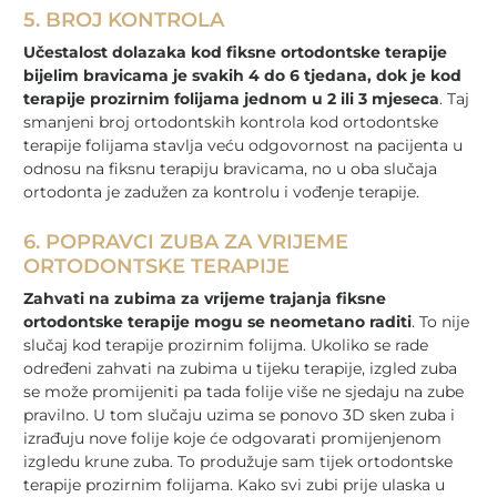
5. BROJ KONTROLA
Učestalost dolazaka kod fiksne ortodontske terapije
bijelim bravicama je svakih 4 do 6 tjedana, dok je kod
terapije prozirnim folijama jednom u 2 ili 3 mjeseca
. Taj
smanjeni broj ortodontskih kontrola kod ortodontske
terapije folijama stavlja veću odgovornost na pacijenta u
odnosu na fiksnu terapiju bravicama, no u oba slučaja
ortodonta je zadužen za kontrolu i vođenje terapije.
6. POPRAVCI ZUBA ZA VRIJEME
ORTODONTSKE TERAPIJE
Zahvati na zubima za vrijeme trajanja fiksne
ortodontske terapije mogu se neometano raditi
. To nije
slučaj kod terapije prozirnim folijma. Ukoliko se rade
određeni zahvati na zubima u tijeku terapije, izgled zuba
se može promijeniti pa tada folije više ne sjedaju na zube
pravilno. U tom slučaju uzima se ponovo 3D sken zuba i
izrađuju nove folije koje će odgovarati promijenjenom
izgledu krune zuba. To produžuje sam tijek ortodontske
terapije prozirnim folijama. Kako svi zubi prije ulaska u