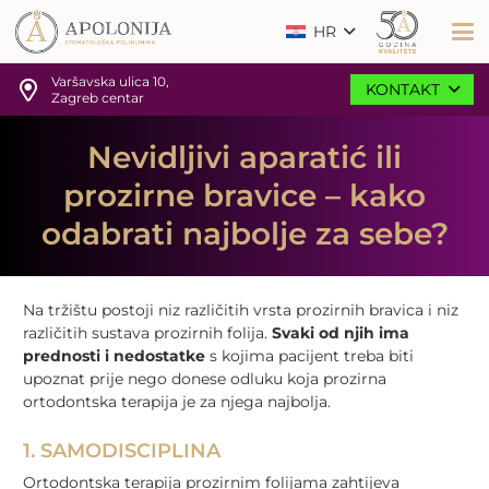
HR
Varšavska ulica 10,
KONTAKT
Zagreb centar
Nevidljivi aparatić ili
prozirne bravice – kako
odabrati najbolje za sebe?
Na tržištu postoji niz različitih vrsta prozirnih bravica i niz
različitih sustava prozirnih folija.
Svaki od njih ima
prednosti i nedostatke
s kojima pacijent treba biti
upoznat prije nego donese odluku koja prozirna
ortodontska terapija je za njega najbolja.
1. SAMODISCIPLINA
Ortodontska terapija prozirnim folijama zahtijeva