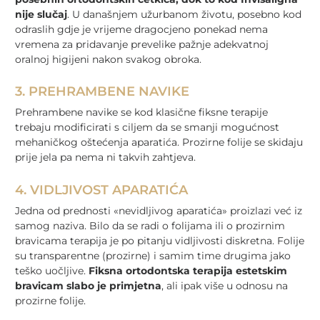
nije slučaj
. U današnjem užurbanom životu, posebno kod
odraslih gdje je vrijeme dragocjeno ponekad nema
vremena za pridavanje prevelike pažnje adekvatnoj
oralnoj higijeni nakon svakog obroka.
3. PREHRAMBENE NAVIKE
Prehrambene navike se kod klasične fiksne terapije
trebaju modificirati s ciljem da se smanji mogućnost
mehaničkog oštećenja aparatića. Prozirne folije se skidaju
prije jela pa nema ni takvih zahtjeva.
4. VIDLJIVOST APARATIĆA
Jedna od prednosti «nevidljivog aparatića» proizlazi već iz
samog naziva. Bilo da se radi o folijama ili o prozirnim
bravicama terapija je po pitanju vidljivosti diskretna. Folije
su transparentne (prozirne) i samim time drugima jako
teško uočljive.
Fiksna ortodontska terapija estetskim
bravicam slabo je primjetna
, ali ipak više u odnosu na
prozirne folije.