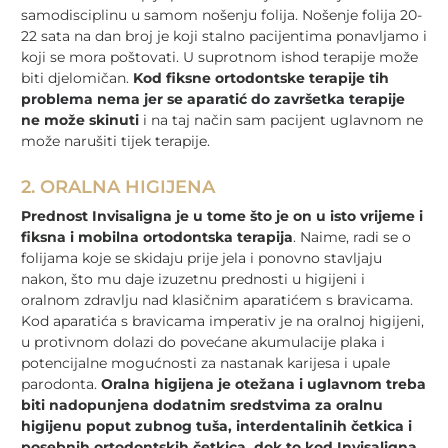
samodisciplinu u samom nošenju folija. Nošenje folija 20-
22 sata na dan broj je koji stalno pacijentima ponavljamo i
koji se mora poštovati. U suprotnom ishod terapije može
biti djelomičan.
Kod fiksne ortodontske terapije tih
problema nema jer se aparatić do završetka terapije
ne može skinuti
i na taj način sam pacijent uglavnom ne
može narušiti tijek terapije.
2. ORALNA HIGIJENA
Prednost Invisaligna je u tome što je on u isto vrijeme i
fiksna i mobilna ortodontska terapija
. Naime, radi se o
folijama koje se skidaju prije jela i ponovno stavljaju
nakon, što mu daje izuzetnu prednosti u higijeni i
oralnom zdravlju nad klasičnim aparatićem s bravicama.
Kod aparatića s bravicama imperativ je na oralnoj higijeni,
u protivnom dolazi do povećane akumulacije plaka i
potencijalne mogućnosti za nastanak karijesa i upale
parodonta.
Oralna higijena je otežana i uglavnom treba
biti nadopunjena dodatnim sredstvima za oralnu
higijenu poput zubnog tuša, interdentalinih četkica i
posebnih ortodontskih četkica, dok to kod Invisaligna