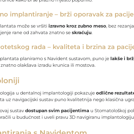
no implantiranje – brži oporavak za pacij
antata može se vršiti
izravno kroz zubno meso
, bez rezanj
ljenje rane od zahvata znatno se
skraćuju
.
rotetskog rada – kvaliteta i brzina za paci
lantata planiramo s Navident sustavom, puno je
lakše i br
To znatno olakšava izradu krunica ili mostova.
oniji
logija u dentalnoj implantologiji pokazuje
odlične rezultat
a uz navigacijski sustav puno kvalitetnija nego klasična ugr
 ovaj sustav
dostupan svim pacijentima
u Stomatološkoj poli
račili u budućnost i uveli pravu 3D navigiranu implantologiju
ntiranja s Navidentom