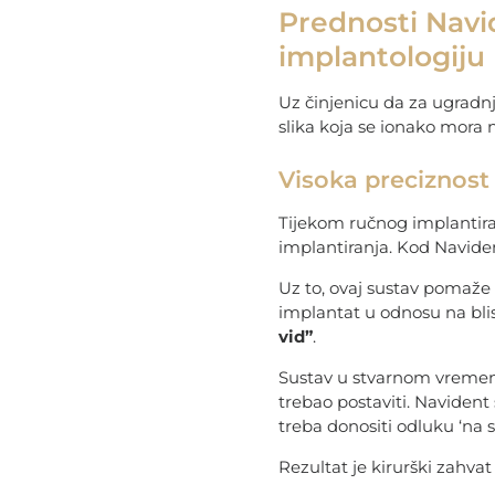
Prednosti Navi
implantologiju
Uz činjenicu da za ugrad
slika koja se ionako mora 
Visoka preciznos
Tijekom ručnog implantira
implantiranja. Kod Navide
Uz to, ovaj sustav pomaže
implantat u odnosu na bl
vid”
.
Sustav u stvarnom vremenu
trebao postaviti. Naviden
treba donositi odluku ‘na sl
Rezultat je kirurški zahva