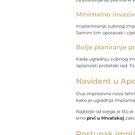
Minimalno invaziv
Implantiranje zubnog impl
Samim tim oporavak i cije
Bolje planiranje p
Kada ugradnju zubnog imp
isplanirati protetski rad. 
Navident u Apol
Ova impresivna nova tehno
kako je ugradnja implantat
Najbolje od svega je što je
smo
prvi u Hrvatskoj
zako
Postupak impla