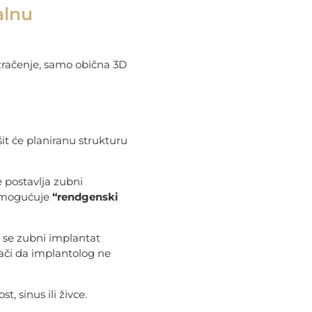
alnu
zračenje, samo obična 3D
t će planiranu strukturu
 postavlja zubni
 omogućuje
“rendgenski
i se zubni implantat
ači da implantolog ne
st, sinus ili živce.