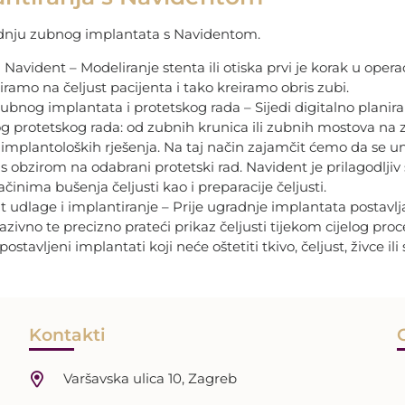
radnju zubnog implantata s Navidentom.
 Navident – Modeliranje stenta ili otiska prvi je korak u ope
ramo na čeljust pacijenta i tako kreiramo obris zubi.
ubnog implantata i protetskog rada – Sijedi digitalno planiran
og protetskog rada: od zubnih krunica ili zubnih mostova n
6 implantoloških rješenja. Na taj način zajamčit ćemo da se u
s obzirom na odabrani protetski rad. Navident je prilagodlji
činima bušenja čeljusti kao i preparacije čeljusti.
t udlage i implantiranje – Prije ugradnje implantata postavlj
ivno te precizno prateći prikaz čeljusti tijekom cijelog proc
stavljeni implantati koji neće oštetiti tkivo, čeljust, živce ili 
Kontakti
Varšavska ulica 10, Zagreb