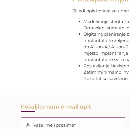
Slijedi opis koraka za ug
Modeliranje stenta za
Omekšani stent aplici
Digitalno planiranje z
implantata te željen
do All-on-4 / All-on-
mjesto implantiranja 
implantata te svim na
Postavljanje Navisten
Zatim minimalno invaz
Rezultat su savršeno po
Pošaljite nam e-mail upit
Vaše ime i prezime*