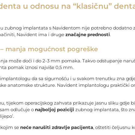
denta u odnosu na “klasičnu” dent
nju zubnog implantata s Navidentom nije potrebno dodatno 
načiniti, Navident ima i druge
značajne prednosti
.
t – manja mogućnost pogreške
nja može doći i do 2-3 mm pomaka. Takvo odstupanje naruši
nta pomak iznosi najviše 0,5 mm.
 implantologu da sa sigurnošću i u svakom trenutku zna gdje
iske anatomske strukture. Navident implantologu praktički
, tijekom operacijskog zahvata prikazuje jasnu sliku gdje b
t sam odlučuje o
najboljoj poziciji
zubnog implantata, što zn
ijepo’.
t kojim se
neće narušiti zdravlje pacijenta
, oštetiti čeljusnu ko