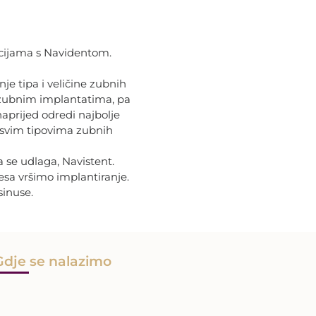
racijama s Navidentom.
je tipa i veličine zubnih
a zubnim implantatima, pa
naprijed odredi najbolje
v svim tipovima zubnih
a se udlaga, Navistent.
esa vršimo implantiranje.
sinuse.
Gdje se nalazimo