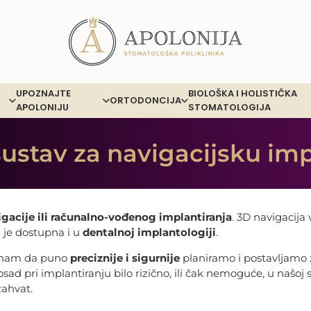
UPOZNAJTE
BIOLOŠKA I HOLISTIČKA
ORTODONCIJA
APOLONIJU
STOMATOLOGIJA
sustav za navigacijsku imp
gacije ili računalno-vođenog implantiranja
. 3D navigacija
 je dostupna i u
dentalnoj implantologiji
.
 nam da puno
preciznije i sigurnije
planiramo i postavljamo
sad pri implantiranju bilo rizično, ili čak nemoguće, u našoj 
zahvat.