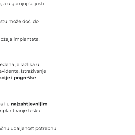
a u gornjoj čeljusti
jestu može doći do
ožaja implantata.
đena je razlika u
videnta. Istraživanje
cije i pogreške
.
a i u
najzahtjevnijim
mplantiranje teško
točnu udaljenost potrebnu