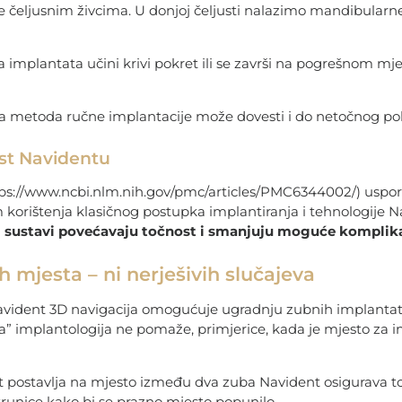
e čeljusnim živcima. U donjoj čeljusti nalazimo mandibularne, 
 implantata učini krivi pokret ili se završi na pogrešnom m
 metoda ručne implantacije može dovesti i do netočnog pol
st Navidentu
tps://www.ncbi.nlm.nih.gov/pmc/articles/PMC6344002/) uspore
korištenja klasičnog postupka implantiranja i tehnologije Na
i sustavi povećavaju točnost i smanjuju moguće komplika
mjesta – ni nerješivih slučajeva
avident 3D navigacija omogućuje ugradnju zubnih implantat
a” implantologija ne pomaže, primjerice, kada je mjesto za i
t postavlja na mjesto između dva zuba Navident osigurava 
krunice kako bi se prazno mjesto popunilo.