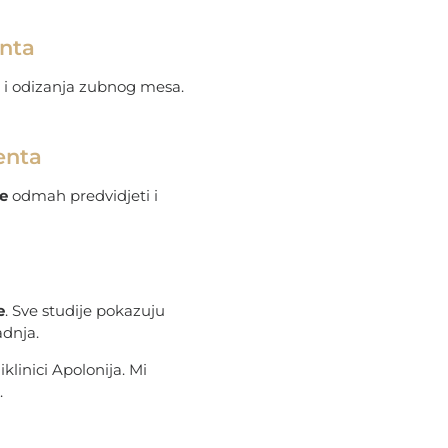
enta
a i odizanja zubnog mesa.
jenta
že
odmah predvidjeti i
e
. Sve studije pokazuju
adnja.
klinici Apolonija. Mi
.