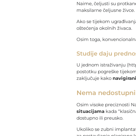
Naime, čeljusti su protkan
maksilarne čeljusne živce.
Ako se tijekom ugrađivanja
oštećenja okolnih živaca.
Osim toga, konvencionalna
Studije daju predno
U jednom istraživanju (ht
postotku pogreške tijekom 
zaključuje kako
navigiran
Nema nedostupnih 
Osim visoke preciznosti N
situacijama
kada “klasičn
dostupno ili preusko.
Ukoliko se zubni implanta
za postavljanje planirane 