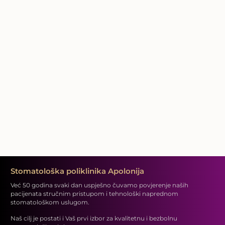
Stomatološka poliklinika Apolonija
Već 50 godina svaki dan uspješno čuvamo povjerenje naših
pacijenata stručnim pristupom i tehnološki naprednom
stomatološkom uslugom.
Naš cilj je postati i Vaš prvi izbor za kvalitetnu i bezbolnu