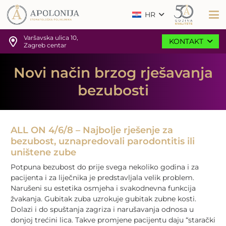
HR
Varšavska ulica 10,
KONTAKT
Zagreb centar
Novi način brzog rješavanja
bezubosti
ALL ON 4/6/8 – Najbolje rješenje za
bezubost, uznapredovali parodontitis ili
uništene zube
Potpuna bezubost do prije svega nekoliko godina i za
pacijenta i za liječnika je predstavljala velik problem.
Narušeni su estetika osmjeha i svakodnevna funkcija
žvakanja. Gubitak zuba uzrokuje gubitak zubne kosti.
Dolazi i do spuštanja zagriza i narušavanja odnosa u
donjoj trećini lica. Takve promjene pacijentu daju “starački