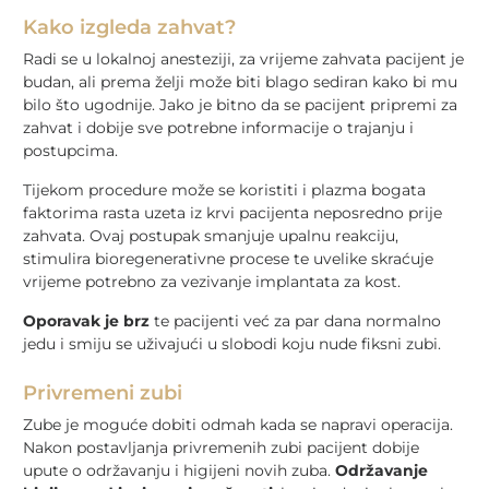
Kako izgleda zahvat?
Radi se u lokalnoj anesteziji, za vrijeme zahvata pacijent je
budan, ali prema želji može biti blago sediran kako bi mu
bilo što ugodnije. Jako je bitno da se pacijent pripremi za
zahvat i dobije sve potrebne informacije o trajanju i
postupcima.
Tijekom procedure može se koristiti i plazma bogata
faktorima rasta uzeta iz krvi pacijenta neposredno prije
zahvata. Ovaj postupak smanjuje upalnu reakciju,
stimulira bioregenerativne procese te uvelike skraćuje
vrijeme potrebno za vezivanje implantata za kost.
Oporavak je brz
te pacijenti već za par dana normalno
jedu i smiju se uživajući u slobodi koju nude fiksni zubi.
Privremeni zubi
Zube je moguće dobiti odmah kada se napravi operacija.
Nakon postavljanja privremenih zubi pacijent dobije
upute o održavanju i higijeni novih zuba.
Održavanje