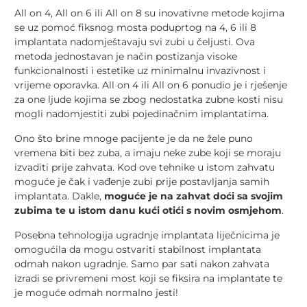
All on 4, All on 6 ili All on 8 su inovativne metode kojima
se uz pomoć fiksnog mosta poduprtog na 4, 6 ili 8
implantata nadomještavaju svi zubi u čeljusti. Ova
metoda jednostavan je način postizanja visoke
funkcionalnosti i estetike uz minimalnu invazivnost i
vrijeme oporavka. All on 4 ili All on 6 ponudio je i rješenje
za one ljude kojima se zbog nedostatka zubne kosti nisu
mogli nadomjestiti zubi pojedinačnim implantatima.
Ono što brine mnoge pacijente je da ne žele puno
vremena biti bez zuba, a imaju neke zube koji se moraju
izvaditi prije zahvata. Kod ove tehnike u istom zahvatu
moguće je čak i vađenje zubi prije postavljanja samih
implantata. Dakle,
moguće je na zahvat doći sa svojim
zubima te u istom danu kući otići s novim osmjehom
.
Posebna tehnologija ugradnje implantata liječnicima je
omogućila da mogu ostvariti stabilnost implantata
odmah nakon ugradnje. Samo par sati nakon zahvata
izradi se privremeni most koji se fiksira na implantate te
je moguće odmah normalno jesti!