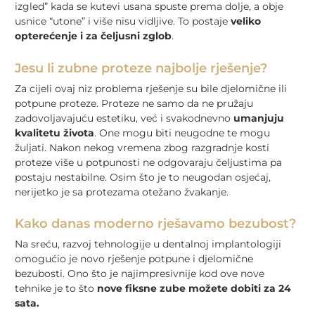
izgled” kada se kutevi usana spuste prema dolje, a obje
usnice “utone” i više nisu vidljive. To postaje
veliko
opterećenje i za čeljusni zglob
.
Jesu li zubne proteze najbolje rješenje?
Za cijeli ovaj niz problema rješenje su bile djelomične ili
potpune proteze. Proteze ne samo da ne pružaju
zadovoljavajuću estetiku, već i svakodnevno
umanjuju
kvalitetu života
. One mogu biti neugodne te mogu
žuljati. Nakon nekog vremena zbog razgradnje kosti
proteze više u potpunosti ne odgovaraju čeljustima pa
postaju nestabilne. Osim što je to neugodan osjećaj,
nerijetko je sa protezama otežano žvakanje.
Kako danas moderno rješavamo bezubost?
Na sreću, razvoj tehnologije u dentalnoj implantologiji
omogućio je novo rješenje potpune i djelomične
bezubosti. Ono što je najimpresivnije kod ove nove
tehnike je to što
nove fiksne zube možete dobiti za 24
sata.