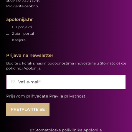
stomatološku skrb.
Provjerite osobno.
apolonija.hr
EU projekti
Zubni portal
Karijere
Prijava na newsletter
Budite u korak s našim pogodnostima i novostima u Stomatološkoj
poliklinici Apolonija.
Vaš e-mail*
Prijavom prihvaćate
Pravila privatnosti.
@
Stomatološka poliklinika Apolonija