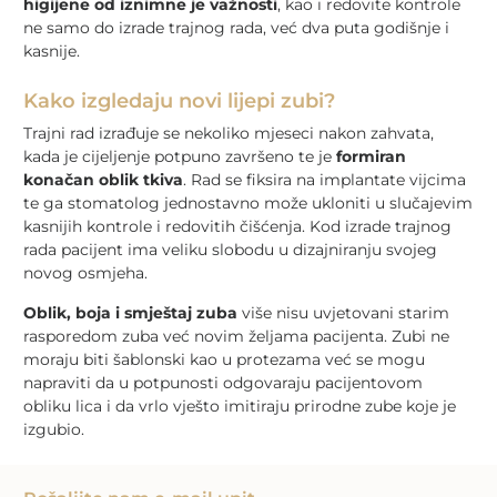
higijene od iznimne je važnosti
, kao i redovite kontrole
ne samo do izrade trajnog rada, već dva puta godišnje i
kasnije.
Kako izgledaju novi lijepi zubi?
Trajni rad izrađuje se nekoliko mjeseci nakon zahvata,
kada je cijeljenje potpuno završeno te je
formiran
konačan oblik tkiva
. Rad se fiksira na implantate vijcima
te ga stomatolog jednostavno može ukloniti u slučajevim
kasnijih kontrole i redovitih čišćenja. Kod izrade trajnog
rada pacijent ima veliku slobodu u dizajniranju svojeg
novog osmjeha.
Oblik, boja i smještaj zuba
više nisu uvjetovani starim
rasporedom zuba već novim željama pacijenta. Zubi ne
moraju biti šablonski kao u protezama već se mogu
napraviti da u potpunosti odgovaraju pacijentovom
obliku lica i da vrlo vješto imitiraju prirodne zube koje je
izgubio.