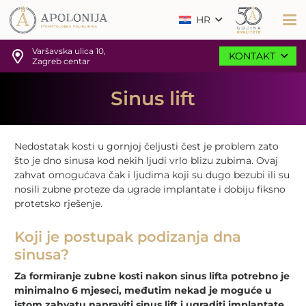
HR
Varšavska ulica 10,
KONTAKT
Zagreb centar
Sinus lift
Nedostatak kosti u gornjoj čeljusti čest je problem zato
što je dno sinusa kod nekih ljudi vrlo blizu zubima. Ovaj
zahvat omogućava čak i ljudima koji su dugo bezubi ili su
nosili zubne proteze da ugrade implantate i dobiju fiksno
protetsko rješenje.
Koji je postupak podizanja dna
sinusa?
Za formiranje zubne kosti nakon sinus lifta potrebno je
minimalno 6 mjeseci, međutim nekad je moguće u
istom zahvatu napraviti sinus lift i ugraditi implantate.