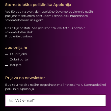
Stomatološka poliklinika Apolonija
Već 50 godina svaki dan uspješno čuvamo povjerenje naših
pacijenata stručnim pristupom i tehnološki naprednom
stomatološkom uslugom.
Naš cilj je postati i Vaš prvi izbor za kvalitetnu i bezbolnu
stomatološku skrb.
Provjerite osobno.
apolonija.hr
EU projekti
Zubni portal
Karijere
Prijava na newsletter
Budite u korak s našim pogodnostima i novostima u Stomatološkoj
poliklinici Apolonija.
Vaš e-mail*