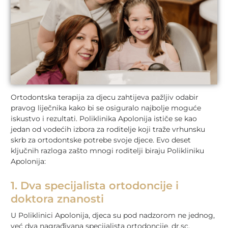
Ortodontska terapija za djecu zahtijeva pažljiv odabir
pravog liječnika kako bi se osiguralo najbolje moguće
iskustvo i rezultati. Poliklinika Apolonija ističe se kao
jedan od vodećih izbora za roditelje koji traže vrhunsku
skrb za ortodontske potrebe svoje djece. Evo deset
ključnih razloga zašto mnogi roditelji biraju Polikliniku
Apolonija:
1. Dva specijalista ortodoncije i
doktora znanosti
U Poliklinici Apolonija, djeca su pod nadzorom ne jednog,
već dva nagrađivana specijalista ortodoncije, dr.sc.