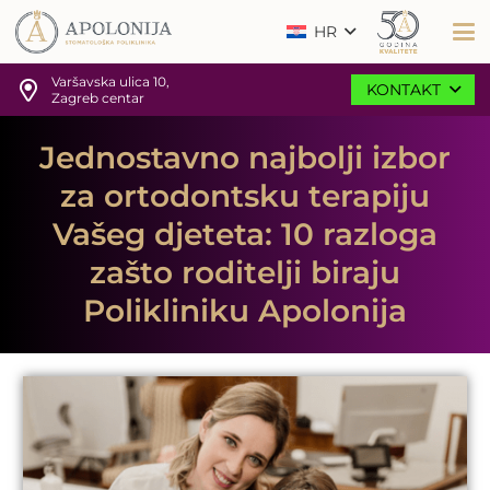
HR
Varšavska ulica 10,
KONTAKT
Zagreb centar
Jednostavno najbolji izbor
za ortodontsku terapiju
Vašeg djeteta: 10 razloga
zašto roditelji biraju
Polikliniku Apolonija