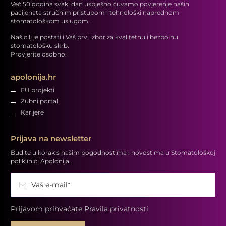
Već 50 godina svaki dan uspješno čuvamo povjerenje naših
pacijenata stručnim pristupom i tehnološki naprednom
stomatološkom uslugom.
Naš cilj je postati i Vaš prvi izbor za kvalitetnu i bezbolnu
stomatološku skrb.
Provjerite osobno.
apolonija.hr
EU projekti
Zubni portal
Karijere
Prijava na newsletter
Budite u korak s našim pogodnostima i novostima u Stomatološkoj
poliklinici Apolonija.
Vaš e-mail*
Prijavom prihvaćate
Pravila privatnosti.