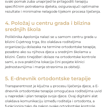
svaki pomak zuba unaprijed te prilagoditi terapiju
specifičnim potrebama djeteta, osiguravajući optimalne
rezultate i minimalne nelagode tijekom procesa liječenja.
4. Položaj u centru grada i blizina
srednjih škola
Poliklinika Apolonija nalazi se u samom centru grada u
blizini Cvjetnog trga, što olakšava roditeljima
organizaciju dolazaka na termine ortodontske terapije,
posebno ako su njihova djeca u srednjim školama u
blizini. Često tinejdžeri dolaze na ortodontske kontrole
sami, a ova praktična lokacija čini posjete klinici
jednostavnijima i manje stresnima za obitelji.
5. E-dnevnik ortodontske terapije
Transparentnost je ključna u procesu liječenja djece, a E-
dnevnik ortodontske terapije omogućava roditeljima uvid
u napredak i plan terapije svoje djece. Ovaj digitalni alat
olakšava komunikaciju između roditelja i ortodonta, a
funkcionira tako da nakon svake ortodontske kontrole