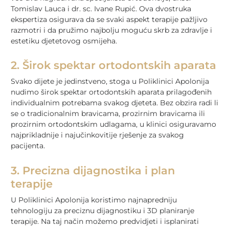
Tomislav Lauca i dr. sc. Ivane Rupić. Ova dvostruka
ekspertiza osigurava da se svaki aspekt terapije pažljivo
razmotri i da pružimo najbolju moguću skrb za zdravlje i
estetiku djetetovog osmijeha.
2. Širok spektar ortodontskih aparata
Svako dijete je jedinstveno, stoga u Poliklinici Apolonija
nudimo širok spektar ortodontskih aparata prilagođenih
individualnim potrebama svakog djeteta. Bez obzira radi li
se o tradicionalnim bravicama, prozirnim bravicama ili
prozirnim ortodontskim udlagama, u klinici osiguravamo
najprikladnije i najučinkovitije rješenje za svakog
pacijenta.
3. Precizna dijagnostika i plan
terapije
U Poliklinici Apolonija koristimo najnapredniju
tehnologiju za preciznu dijagnostiku i 3D planiranje
terapije. Na taj način možemo predvidjeti i isplanirati