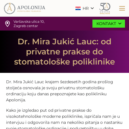
HR
Varšavska ulica 10,
KONTAKT
Zagreb centar
Dr. Mira Jukić Lauc: od
privatne prakse do
stomatološke poliklinike
Dr. Mira Jukić Lauc krajem šezdesetih godina prošlog
stoljeća osnovala je svoju privatnu stomatološku
ordinaciju koju danas prepoznajete kao polikliniku
Apolonija.
Kako je izgledao put od privatne prakse do
visokotehnološke moderne poliklinike, ispričala nam je u
intervjuu i odgovorila nam na nekoliko pitanja o nastanku
svoje stomatološke ordinacije i poduzetništvu u doba