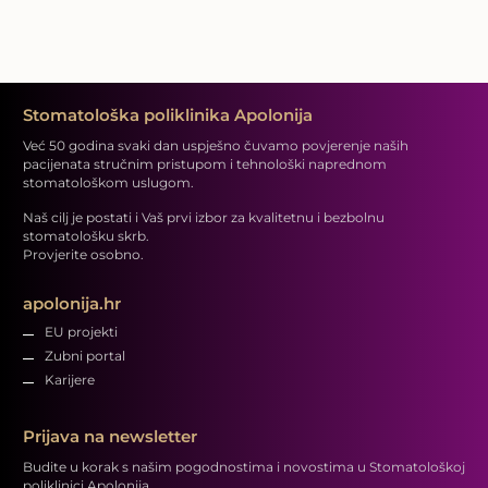
Stomatološka poliklinika Apolonija
Već 50 godina svaki dan uspješno čuvamo povjerenje naših
pacijenata stručnim pristupom i tehnološki naprednom
stomatološkom uslugom.
Naš cilj je postati i Vaš prvi izbor za kvalitetnu i bezbolnu
stomatološku skrb.
Provjerite osobno.
apolonija.hr
EU projekti
Zubni portal
Karijere
Prijava na newsletter
Budite u korak s našim pogodnostima i novostima u Stomatološkoj
poliklinici Apolonija.