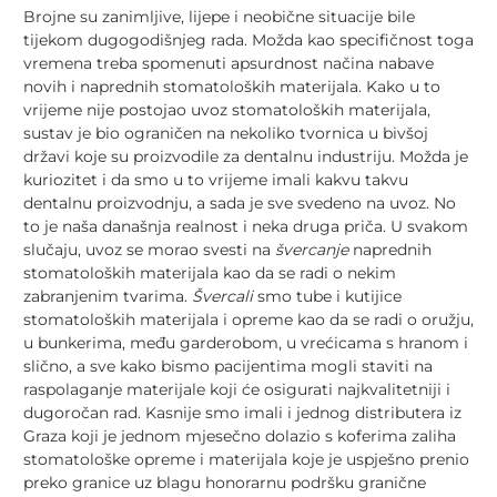
Brojne su zanimljive, lijepe i neobične situacije bile
tijekom dugogodišnjeg rada. Možda kao specifičnost toga
vremena treba spomenuti apsurdnost načina nabave
novih i naprednih stomatoloških materijala. Kako u to
vrijeme nije postojao uvoz stomatoloških materijala,
sustav je bio ograničen na nekoliko tvornica u bivšoj
državi koje su proizvodile za dentalnu industriju. Možda je
kuriozitet i da smo u to vrijeme imali kakvu takvu
dentalnu proizvodnju, a sada je sve svedeno na uvoz. No
to je naša današnja realnost i neka druga priča. U svakom
slučaju, uvoz se morao svesti na
švercanje
naprednih
stomatoloških materijala kao da se radi o nekim
zabranjenim tvarima.
Švercali
smo tube i kutijice
stomatoloških materijala i opreme kao da se radi o oružju,
u bunkerima, među garderobom, u vrećicama s hranom i
slično, a sve kako bismo pacijentima mogli staviti na
raspolaganje materijale koji će osigurati najkvalitetniji i
dugoročan rad. Kasnije smo imali i jednog distributera iz
Graza koji je jednom mjesečno dolazio s koferima zaliha
stomatološke opreme i materijala koje je uspješno prenio
preko granice uz blagu honorarnu podršku granične