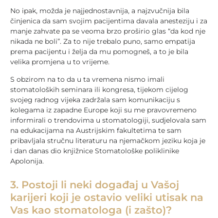
No ipak, možda je najjednostavnija, a najzvučnija bila
činjenica da sam svojim pacijentima davala anesteziju i za
manje zahvate pa se veoma brzo proširio glas “da kod nje
nikada ne boli”. Za to nije trebalo puno, samo empatija
prema pacijentu i želja da mu pomogneš, a to je bila
velika promjena u to vrijeme.
S obzirom na to da u ta vremena nismo imali
stomatoloških seminara ili kongresa, tijekom cijelog
svojeg radnog vijeka zadržala sam komunikaciju s
kolegama iz zapadne Europe koji su me pravovremeno
informirali o trendovima u stomatologiji, sudjelovala sam
na edukacijama na Austrijskim fakultetima te sam
pribavljala stručnu literaturu na njemačkom jeziku koja je
i dan danas dio knjižnice Stomatološke poliklinike
Apolonija.
3. Postoji li neki događaj u Vašoj
karijeri koji je ostavio veliki utisak na
Vas kao stomatologa (i zašto)?