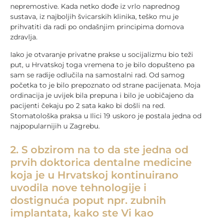
nepremostive. Kada netko dođe iz vrlo naprednog
sustava, iz najboljih švicarskih klinika, teško mu je
prihvatiti da radi po ondašnjim principima domova
zdravlja.
Iako je otvaranje privatne prakse u socijalizmu bio teži
put, u Hrvatskoj toga vremena to je bilo dopušteno pa
sam se radije odlučila na samostalni rad. Od samog
početka to je bilo prepoznato od strane pacijenata. Moja
ordinacija je uvijek bila prepuna i bilo je uobičajeno da
pacijenti čekaju po 2 sata kako bi došli na red.
Stomatološka praksa u Ilici 19 uskoro je postala jedna od
najpopularnijih u Zagrebu.
2. S obzirom na to da ste jedna od
prvih doktorica dentalne medicine
koja je u Hrvatskoj kontinuirano
uvodila nove tehnologije i
dostignuća poput npr. zubnih
implantata, kako ste Vi kao