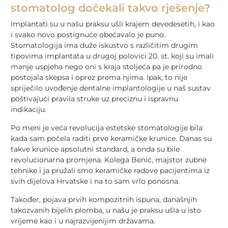
stomatolog dočekali takvo rješenje?
Implantati su u našu praksu ušli krajem devedesetih, i kao
i svako novo postignuće obećavalo je puno.
Stomatologija ima duže iskustvo s različitim drugim
tipovima implantata u drugoj polovici 20. st. koji su imali
manje uspjeha nego oni s kraja stoljeća pa je prirodno
postojala skepsa i oprez prema njima. Ipak, to nije
spriječilo uvođenje dentalne implantologije u naš sustav
poštivajući pravila struke uz preciznu i ispravnu
indikaciju.
Po meni je veća revolucija estetske stomatologije bila
kada sam počela raditi prve keramičke krunice. Danas su
takve krunice apsolutni standard, a onda su bile
revolucionarna promjena. Kolega Benić, majstor zubne
tehnike i ja pružali smo keramičke radove pacijentima iz
svih dijelova Hrvatske i na to sam vrlo ponosna.
Također, pojava prvih kompozitnih ispuna, današnjih
takozvanih bijelih plomba, u našu je praksu ušla u isto
vrijeme kao i u najrazvijenijim državama.