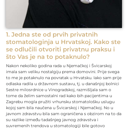
1. Jedna ste od prvih privatnih
stomatologinja u Hrvatskoj. Kako ste
se odlučili otvoriti privatnu praksu i
što Vas je na to potaknulo?
Nakon nekoliko godina rada u Njemačkoj i Švicarskoj
imala sam veliku nostalgiju prema domovini. Prije svega
to me je potaknulo na povratak u Hrvatsku. Iako sam prije
odlaska radila u državnom sustavu, tj. u današnjoj bolnici
Sestre milosrdnice u Vinogradskoj, razmišljala sam o
tome da želim samostalni rad kako bih pacijentima u
Zagrebu mogla pružiti vrhunsku stomatološku uslugu
kojoj sam bila naučena u Švicarskoj i Njemačkoj. No u
javnom zdravstvu bila sam ograničena s obzirom na to da
su razlike između tadašnjeg javnog zdravstva i
suvremenih trendova u stomatologiji bile gotovo