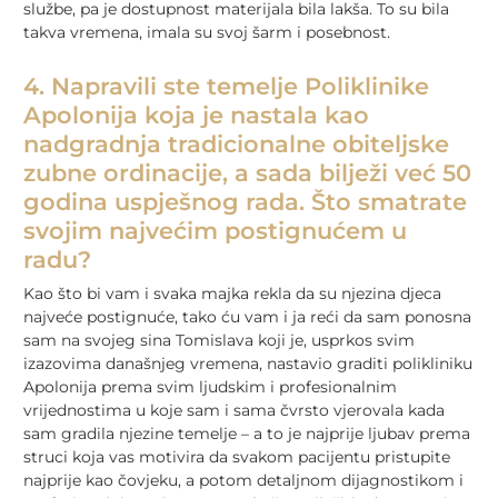
službe, pa je dostupnost materijala bila lakša. To su bila
takva vremena, imala su svoj šarm i posebnost.
4. Napravili ste temelje Poliklinike
Apolonija koja je nastala kao
nadgradnja tradicionalne obiteljske
zubne ordinacije, a sada bilježi već 50
godina uspješnog rada. Što smatrate
svojim najvećim postignućem u
radu?
Kao što bi vam i svaka majka rekla da su njezina djeca
najveće postignuće, tako ću vam i ja reći da sam ponosna
sam na svojeg sina Tomislava koji je, usprkos svim
izazovima današnjeg vremena, nastavio graditi polikliniku
Apolonija prema svim ljudskim i profesionalnim
vrijednostima u koje sam i sama čvrsto vjerovala kada
sam gradila njezine temelje – a to je najprije ljubav prema
struci koja vas motivira da svakom pacijentu pristupite
najprije kao čovjeku, a potom detaljnom dijagnostikom i