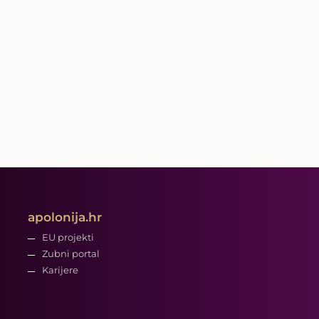
apolonija.hr
EU projekti
Zubni portal
Karijere