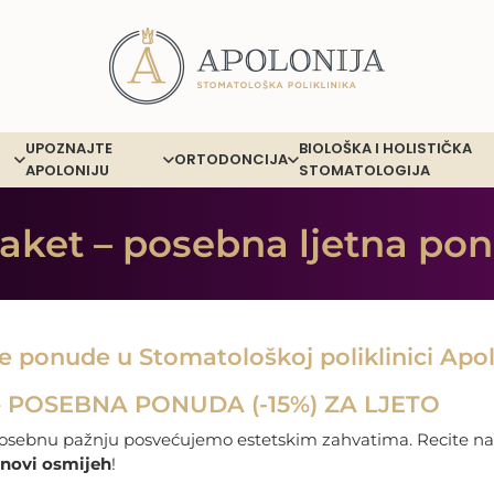
UPOZNAJTE
BIOLOŠKA I HOLISTIČKA
ORTODONCIJA
APOLONIJU
STOMATOLOGIJA
paket – posebna ljetna pon
ne ponude u Stomatološkoj poliklinici Apol
– POSEBNA PONUDA (-15%) ZA LJETO
osebnu pažnju posvećujemo estetskim zahvatima. Recite 
 novi osmijeh
!