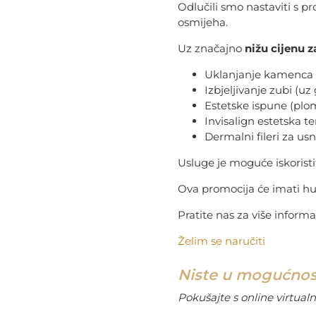
Odlučili smo nastaviti s p
osmijeha.
Uz značajno
nižu cijenu z
Uklanjanje kamenca i
Izbjeljivanje zubi (u
Estetske ispune (plo
Invisalign estetska te
Dermalni fileri za us
Usluge je moguće iskoristi
Ova promocija će imati hu
Pratite nas za više informa
Želim se naručiti
Niste u mogućnos
Pokušajte s online virtual