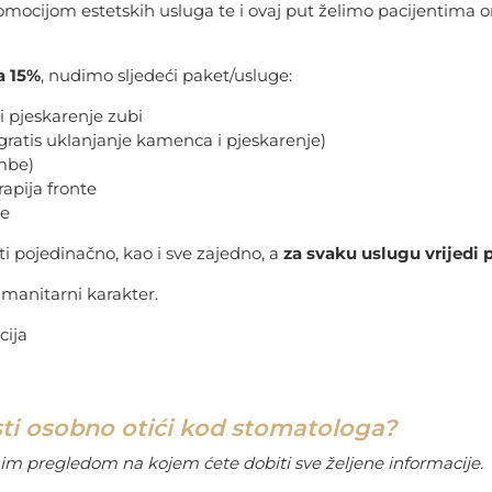
romocijom estetskih usluga te i ovaj put želimo pacijentima o
a 15%
, nudimo sljedeći paket/usluge:
 pjeskarenje zubi
z gratis uklanjanje kamenca i pjeskarenje)
mbe)
rapija fronte
ne
ti pojedinačno, kao i sve zajedno, a
za svaku uslugu vrijedi 
manitarni karakter.
cija
ti osobno otići kod stomatologa?
nim pregledom na kojem ćete dobiti sve željene informacije.