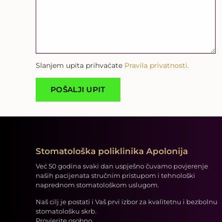
Slanjem upita prihvaćate
Pravila privatnosti.
Stomatološka poliklinika Apolonija
Već 50 godina svaki dan uspješno čuvamo povjerenje
naših pacijenata stručnim pristupom i tehnološki
naprednom stomatološkom uslugom.
Naš cilj je postati i Vaš prvi izbor za kvalitetnu i bezbolnu
stomatološku skrb.
Provjerite osobno.