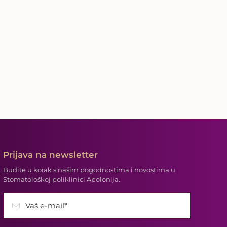
Prijava na newsletter
Budite u korak s našim pogodnostima i novostima u
Stomatološkoj poliklinici Apolonija.
Vaš e-mail*