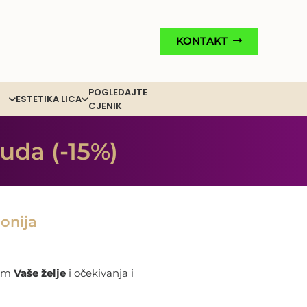
KONTAKT
POGLEDAJTE
ESTETIKA LICA
CJENIK
uda (-15%)
onija
nam
Vaše želje
i očekivanja i