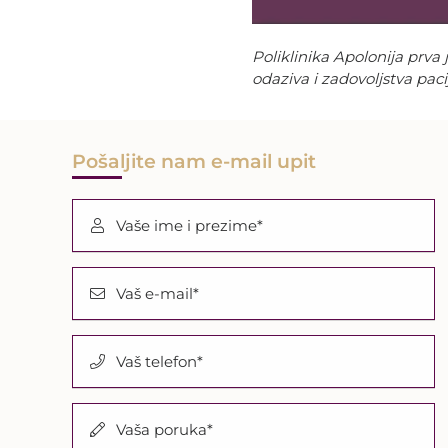
Poliklinika Apolonija prva
odaziva i zadovoljstva pac
Pošaljite nam e-mail upit
Vaše ime i prezime*
Vaš e-mail*
Vaš telefon*
Vaša poruka*