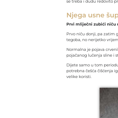
se treba i dudu redovito pro
Njega usne šup
Prvi mliječni zubići nič
Prvo niču donji, pa zatim 
tegoba, no nerijetko vrijem
Normalna je pojava crvenil
pojačanog lučenja sline i s
Dijete samo u tom periodu
potrebna češća čišćenja igr
velike koristi.