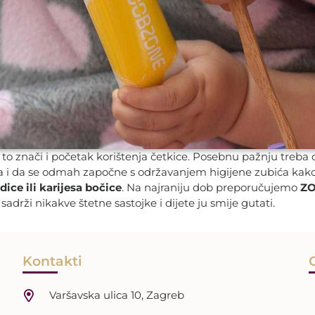
o znači i početak korištenja četkice. Posebnu pažnju treba o
nja i da se odmah započne s održavanjem higijene zubića kako b
dice ili karijesa bočice
. Na najraniju dob preporučujemo
ZO
adrži nikakve štetne sastojke i dijete ju smije gutati.
Kontakti
Varšavska ulica 10, Zagreb