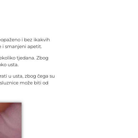
eopaženo i bez ikakvih
 i smanjeni apetit.
nekoliko tjedana. Zbog
oko usta.
ati u usta, zbog čega su
 sluznice može biti od