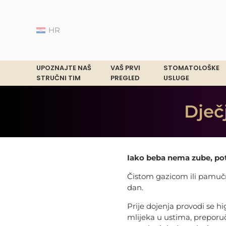
HR
UPOZNAJTE NAŠ
VAŠ PRVI
STOMATOLOŠKE
STRUČNI TIM
PREGLED
USLUGE
Dječ
Iako beba nema zube, pot
Čistom gazicom ili pamučni
dan.
Prije dojenja provodi se hi
mlijeka u ustima, preporuč