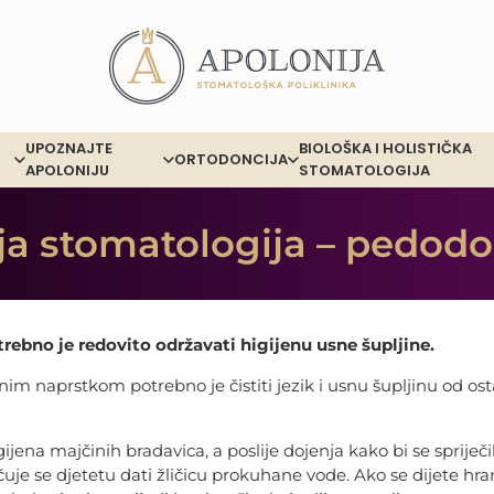
UPOZNAJTE
BIOLOŠKA I HOLISTIČKA
ORTODONCIJA
APOLONIJU
STOMATOLOGIJA
ja stomatologija – pedodo
rebno je redovito održavati higijenu usne šupljine.
m naprstkom potrebno je čistiti jezik i usnu šupljinu od os
gijena majčinih bradavica, a poslije dojenja kako bi se spriječ
uje se djetetu dati žličicu prokuhane vode. Ako se dijete hr