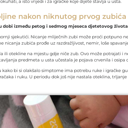
kuhati, a isto vrijedi i za igračke koje dijete stavlja u usta.
ljine nakon niknutog prvog zubića
u u dobi između petog i sedmog mjeseca djetetovog života
gornji sjekutići. Nicanje mliječnih zubi može proći potpuno n
e nicanja zubića prođe uz razdražljivost, nemir, loše spavanje
a ili otekline na mjestu gdje niče zub. Ovo može potrajati i 
tavljanja predmeta u usta učestala je pojava crvenila i osipa 
 kako bi si olakšalo simptome ima potrebu ruke i igračke gur
ačaka i ruku. U periodu dok još nije nastala oteklina, trljanje