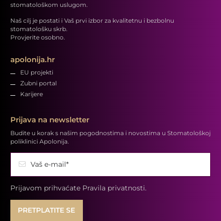
stomatološkom uslugom.
Naš cilj je postati i Vaš prvi izbor za kvalitetnu i bezbolnu
stomatološku skrb.
Provjerite osobno.
apolonija.hr
EU projekti
Zubni portal
Karijere
Prijava na newsletter
Budite u korak s našim pogodnostima i novostima u Stomatološkoj
poliklinici Apolonija.
Vaš e-mail*
Prijavom prihvaćate
Pravila privatnosti.