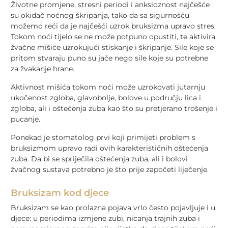
Životne promjene, stresni periodi i anksioznost najčešće
su okidač noćnog škripanja, tako da sa sigurnošću
možemo reći da je najčešći uzrok bruksizma upravo stres.
Tokom noći tijelo se ne može potpuno opustiti, te aktivira
žvačne mišiće uzrokujući stiskanje i škripanje. Sile koje se
pritom stvaraju puno su jače nego sile koje su potrebne
za žvakanje hrane.
Aktivnost mišića tokom noći može uzrokovati jutarnju
ukočenost zgloba, glavobolje, bolove u području lica i
zgloba, ali i oštećenja zuba kao što su pretjerano trošenje i
pucanje.
Ponekad je stomatolog prvi koji primijeti problem s
bruksizmom upravo radi ovih karakterističnih oštećenja
zuba. Da bi se spriječila oštećenja zuba, ali i bolovi
žvačnog sustava potrebno je što prije započeti liječenje.
Bruksizam kod djece
Bruksizam se kao prolazna pojava vrlo često pojavljuje i u
djece: u periodima izmjene zubi, nicanja trajnih zuba i