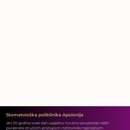
Stomatološka poliklinika Apolonija
Već 50 godina svaki dan uspješno čuvamo povjerenje naših
pacijenata stručnim pristupom i tehnološki naprednom