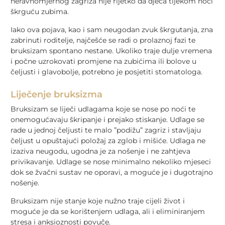
neravnomjernog zagriza nije rijetko da djeca tijekom noći
škrguću zubima.
Iako ova pojava, kao i sam neugodan zvuk škrgutanja, zna
zabrinuti roditelje, najčešće se radi o prolaznoj fazi te
bruksizam spontano nestane. Ukoliko traje dulje vremena
i počne uzrokovati promjene na zubićima ili bolove u
čeljusti i glavobolje, potrebno je posjetiti stomatologa.
Liječenje bruksizma
Bruksizam se liječi udlagama koje se nose po noći te
onemogućavaju škripanje i prejako stiskanje. Udlage se
rade u jednoj čeljusti te malo ”podižu” zagriz i stavljaju
čeljust u opuštajući položaj za zglob i mišiće. Udlaga ne
izaziva neugodu, ugodna je za nošenje i ne zahtjeva
privikavanje. Udlage se nose minimalno nekoliko mjeseci
dok se žvačni sustav ne oporavi, a moguće je i dugotrajno
nošenje.
Bruksizam nije stanje koje nužno traje cijeli život i
moguće je da se korištenjem udlaga, ali i eliminiranjem
stresa i anksioznosti povuče.