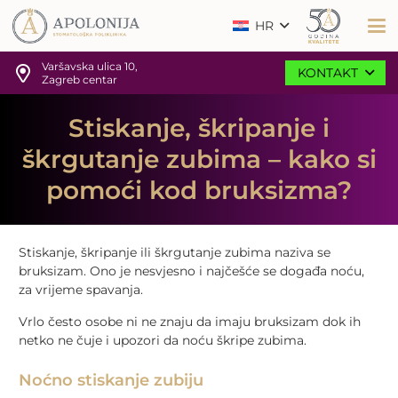
HR
Varšavska ulica 10,
KONTAKT
Zagreb centar
Stiskanje, škripanje i
škrgutanje zubima – kako si
pomoći kod bruksizma?
Stiskanje, škripanje ili škrgutanje zubima naziva se
bruksizam. Ono je nesvjesno i najčešće se događa noću,
za vrijeme spavanja.
Vrlo često osobe ni ne znaju da imaju bruksizam dok ih
netko ne čuje i upozori da noću škripe zubima.
Noćno stiskanje zubiju