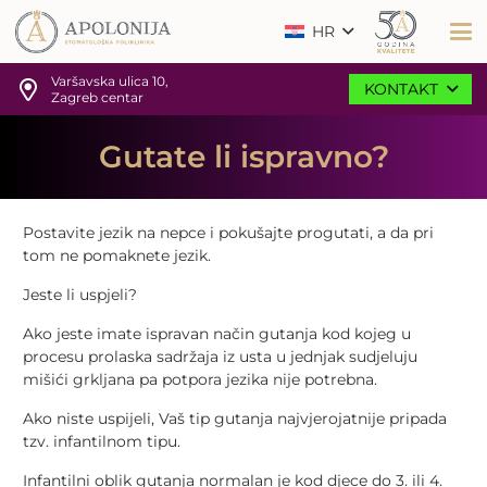
HR
Varšavska ulica 10,
KONTAKT
Zagreb centar
Gutate li ispravno?
Postavite jezik na nepce i pokušajte progutati, a da pri
tom ne pomaknete jezik.
Jeste li uspjeli?
Ako jeste imate ispravan način gutanja kod kojeg u
procesu prolaska sadržaja iz usta u jednjak sudjeluju
mišići grkljana pa potpora jezika nije potrebna.
Ako niste uspijeli, Vaš tip gutanja najvjerojatnije pripada
tzv. infantilnom tipu.
Infantilni oblik gutanja normalan je kod djece do 3. ili 4.