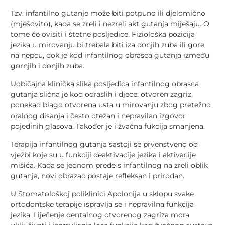
Tzv. infantilno gutanje može biti potpuno ili djelomično
(mješovito), kada se zreli i nezreli akt gutanja miješaju. O
tome će ovisiti i štetne posljedice. Fiziološka pozicija
jezika u mirovanju bi trebala biti iza donjih zuba ili gore
na nepcu, dok je kod infantilnog obrasca gutanja između
gornjih i donjih zuba.
Uobičajna klinička slika posljedica infantilnog obrasca
gutanja slična je kod odraslih i djece: otvoren zagriz,
ponekad blago otvorena usta u mirovanju zbog pretežno
oralnog disanja i često otežan i nepravilan izgovor
pojedinih glasova. Također je i žvačna fukcija smanjena.
Terapija infantilnog gutanja sastoji se prvenstveno od
vježbi koje su u funkciji deaktivacije jezika i aktivacije
mišića. Kada se jednom pređe s infantilnog na zreli oblik
gutanja, novi obrazac postaje refleksan i prirodan.
U Stomatološkoj poliklinici Apolonija u sklopu svake
ortodontske terapije ispravlja se i nepravilna funkcija
jezika. Liječenje dentalnog otvorenog zagriza mora