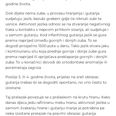
godine života.
Dok dijete nema zube, u procesu hranjenja i gutanja
sudjeluju: jezik, bezubi grebeni gdje će niknuti zubi te
usnice. Aktivnost jezika odnosi se na stvaranje negativnog
tlaka u kontaktu s nepcom prilikom sisanja, ali sudjeluje i
u samom gutanju. Kod infantilnog gutanja jezik se gura
prema naprijed između gornjih i donjih zuba. To se
dogodi prosječno 1500 puta u danu. Tako jezik stvara jaku
i kontinuiranu silu koja prednje gornje i donje zube gura
prema naprijed ili spriječava preklapanje gornjih i donjih
zuba. To u konačnici dovodi do ortodontske anomalije ili
poremećaja zagriza.
Poslije 3. ili 4. godine života, prijelaz na zreli obrazac
gutanja trebao bi se dogoditi spontano, no vrlo često to
izostane.
Taj prelazak povezuje se s prelaskom na krutu hranu. Kako
danas djeca jedu rafiniranu meku hranu, aktivnost jezika u
samom žvakanju hrane i gutanju manje je potrebna pa
neka izostane prelazak na pravilni obrazac gutanja.