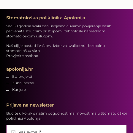
Stomatološka poliklinika Apolonija
Već 50 godina svaki dan uspješno čuvamo povjerenje naših
pacijenata stručnim pristupom i tehnološki naprednom
stomatološkom uslugom.
Naš cilj je postati i Vaš prvi izbor za kvalitetnu i bezbolnu
stomatološku skrb.
Provjerite osobno.
apolonija.hr
EU projekti
Zubni portal
Karijere
Prijava na newsletter
Budite u korak s našim pogodnostima i novostima u Stomatološkoj
poliklinici Apolonija.
Vaš e-mail*