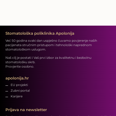
Stomatološka poliklinika Apolonija
Već 50 godina svaki dan uspješno čuvamo povjerenje naših
pacijenata stručnim pristupom i tehnološki naprednom
stomatološkom uslugom.
Naš cilj je postati i Vaš prvi izbor za kvalitetnu i bezbolnu
stomatološku skrb.
Provjerite osobno.
apolonija.hr
EU projekti
Zubni portal
Karijere
Prijava na newsletter