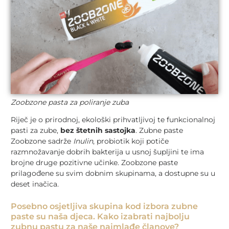
Zoobzone pasta za poliranje zuba
Riječ je o prirodnoj, ekološki prihvatljivoj te funkcionalnoj
pasti za zube,
bez štetnih sastojka
. Zubne paste
Zoobzone sadrže
Inulin
, probiotik koji potiče
razmnožavanje dobrih bakterija u usnoj šupljini te ima
brojne druge pozitivne učinke. Zoobzone paste
prilagođene su svim dobnim skupinama, a dostupne su u
deset inačica.
Posebno osjetljiva skupina kod izbora zubne
paste su naša djeca. Kako izabrati najbolju
zubnu pastu za naše najmlađe članove?