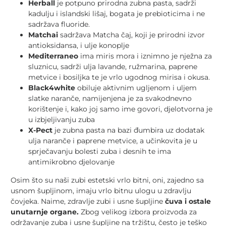
Herball
je potpuno prirodna zubna pasta, sadrži
kadulju i islandski lišaj, bogata je prebioticima i ne
sadržava fluoride.
Matchai
sadržava Matcha čaj, koji je prirodni izvor
antioksidansa, i ulje konoplje
Mediterraneo
ima miris mora i iznimno je nježna za
sluznicu, sadrži ulja lavande, ružmarina, paprene
metvice i bosiljka te je vrlo ugodnog mirisa i okusa.
Black4white
obiluje aktivnim ugljenom i uljem
slatke naranče, namijenjena je za svakodnevno
korištenje i, kako joj samo ime govori, djelotvorna je
u izbjeljivanju zuba
X-Pect
je zubna pasta na bazi đumbira uz dodatak
ulja naranče i paprene metvice, a učinkovita je u
sprječavanju bolesti zuba i desnih te ima
antimikrobno djelovanje
Osim što su naši zubi estetski vrlo bitni, oni, zajedno sa
usnom šupljinom, imaju vrlo bitnu ulogu u zdravlju
čovjeka. Naime, zdravlje zubi i usne šupljine
čuva i ostale
unutarnje organe.
Zbog velikog izbora proizvoda za
održavanje zuba i usne šupljine na tržištu, često je teško