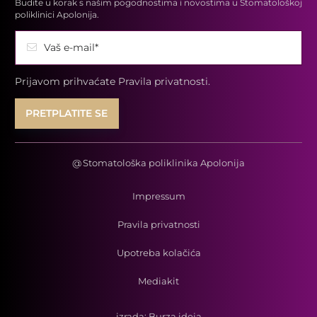
Budite u korak s našim pogodnostima i novostima u Stomatološkoj
poliklinici Apolonija.
Vaš e-mail*
Prijavom prihvaćate
Pravila privatnosti.
@
Stomatološka poliklinika Apolonija
Impressum
Pravila privatnosti
Upotreba kolačića
Mediakit
izrada:
Burza ideja