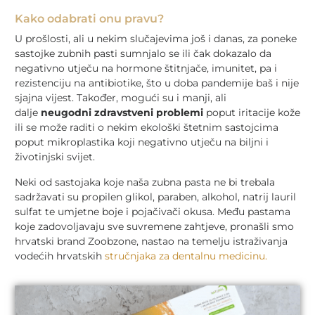
Kako odabrati onu pravu?
U prošlosti, ali u nekim slučajevima još i danas, za poneke
sastojke zubnih pasti sumnjalo se ili čak dokazalo da
negativno utječu na hormone štitnjače, imunitet, pa i
rezistenciju na antibiotike, što u doba pandemije baš i nije
sjajna vijest. Također, mogući su i manji, ali
dalje
neugodni zdravstveni problemi
poput iritacije kože
ili se može raditi o nekim ekološki štetnim sastojcima
poput mikroplastika koji negativno utječu na biljni i
životinjski svijet.
Neki od sastojaka koje naša zubna pasta ne bi trebala
sadržavati su propilen glikol, paraben, alkohol, natrij lauril
sulfat te umjetne boje i pojačivači okusa. Među pastama
koje zadovoljavaju sve suvremene zahtjeve, pronašli smo
hrvatski brand Zoobzone, nastao na temelju istraživanja
vodećih hrvatskih
stručnjaka za dentalnu medicinu.