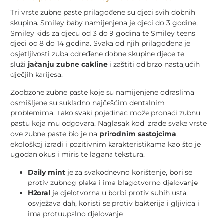
Tri vrste zubne paste prilagođene su djeci svih dobnih
skupina. Smiley baby namijenjena je djeci do 3 godine,
Smiley kids za djecu od 3 do 9 godina te Smiley teens
djeci od 8 do 14 godina. Svaka od njih prilagođena je
osjetljivosti zuba određene dobne skupine djece te
služi
jačanju zubne cakline
i zaštiti od brzo nastajućih
dječjih karijesa.
Zoobzone zubne paste koje su namijenjene odraslima
osmišljene su sukladno najčešćim dentalnim
problemima. Tako svaki pojedinac može pronaći zubnu
pastu koja mu odgovara. Naglasak kod izrade svake vrste
ove zubne paste bio je na
prirodnim sastojcima
,
ekološkoj izradi i pozitivnim karakteristikama kao što je
ugodan okus i miris te lagana tekstura.
Daily mint
je za svakodnevno korištenje, bori se
protiv zubnog plaka i ima blagotvorno djelovanje
H2oral
je djelotvorna u borbi protiv suhih usta,
osvježava dah, koristi se protiv bakterija i gljivica i
ima protuupalno djelovanje