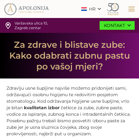
HR
Varšavska ulica 10,
KONTAKT
Zagreb centar
Za zdrave i blistave zube:
Kako odabrati zubnu pastu
po vašoj mjeri?
Zdravlju usne šupljine najviše možemo pridonijeti sami,
održavajući osobnu higijenu te redovitim posjetom
stomatologu. Kod održavanja higijene usne šupljine, vrlo
je bitan
kvalitetan izbor
četkice za zube, zubne paste,
vodice za ispiranje, zubnog konca i intradentalnih četkica.
Posebnu pažnju trebali bismo posvetiti izboru paste za
zube jer je usna sluznica čovjeka, zbog svoje
prokrvljenosti, najbrži put u organizam.